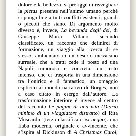
dolore e la bellezza, si prefigge di risvegliare
la
pietas
presente nell’animo umano perché
si ponga fine a tutti conflitti esistenti, grandi
o piccoli che siano. Di argomento molto
diverso è, invece,
La bevanda degli dei
, di
Giuseppe Maria Villano, secondo
classificato, un racconto che definirei di
formazione, un viaggio alla ricerca di se
stesso, ambientato in un deserto messicano
surreale, che a tratti cede il posto ad una
Napoli rumorosa e concreta: un testo
intenso, che ci trasporta in una dimensione
tra l’onirico e il fantastico, un omaggio
esplicito al mondo narrativo di Borges, non
a caso citato in esergo dall’autore. La
trasformazione interiore
è invece al centro
del racconto
Le pagine di una vita
(Diario
minimo di un viaggiatore distratto)
di Rita
Muscardin (terzo classificato
ex aequo
): una
fiaba moderna, originale e avvincente, che
s’ispira al Dickinson di
A Christmas Carol
,