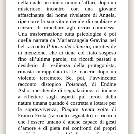
nella quale un cinico uomo d’affari, dopo un
misterioso incontro con una giovane
affascinante dal nome rivelatore di Angela,
ripercorre la sua vita e decide di cambiare e
cercare di rimediare agli errori commessi.
Una trasformazione tutta psicologica è poi
quella narrata da Mariarcangela Gravina nel
bel racconto
Il tocco del silenzio
, meritevole
di menzione, che ci tiene col fiato sospeso
fino all’ultima parola, tra ricordi passati e
desiderio di resilienza della protagonista,
rimasta intrappolata tra le macerie dopo un
violento terremoto. Se, poi, l’avvincente
racconto distopico
Poisoned
, di Endine
Asho, meritevole di segnalazione, ci induce
a riflettere sugli aspetti più feroci della
natura umana quando è costretta a lottare per
la sopravvivenza,
Piegate trenta volte
di
Franco Frola (racconto segnalato) ci ricorda
che l’essere umano è anche capace di gesti
d’amore e di pietà nei confronti dei propri