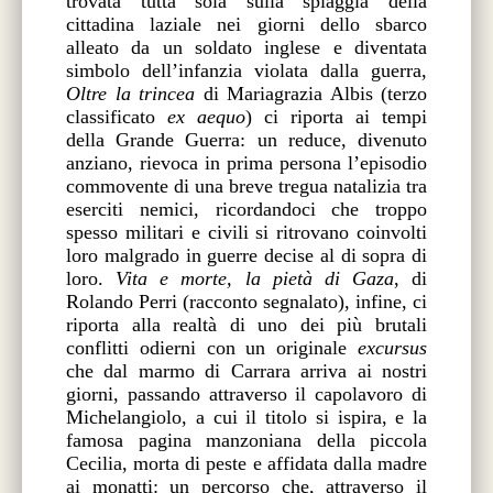
trovata tutta sola sulla spiaggia della
cittadina laziale nei giorni dello sbarco
alleato da un soldato inglese e diventata
simbolo dell’infanzia violata dalla guerra,
Oltre la trincea
di Mariagrazia Albis (terzo
classificato
ex aequo
) ci riporta ai tempi
della Grande Guerra: un reduce, divenuto
anziano, rievoca in prima persona l’episodio
commovente di una breve tregua natalizia tra
eserciti nemici, ricordandoci che troppo
spesso militari e civili si ritrovano coinvolti
loro malgrado in guerre decise al di sopra di
loro.
Vita e morte, la pietà di Gaza
, di
Rolando Perri (racconto segnalato), infine, ci
riporta alla realtà di uno dei più brutali
conflitti odierni con un originale
excursus
che dal marmo di Carrara arriva ai nostri
giorni, passando attraverso il capolavoro di
Michelangiolo, a cui il titolo si ispira, e la
famosa pagina manzoniana della piccola
Cecilia, morta di peste e affidata dalla madre
ai monatti: un percorso che, attraverso il