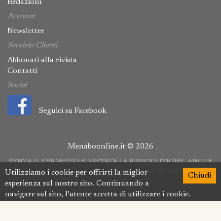
Redazioni
Account
Newsletter
Servizio Clienti
Abbonati alla rivista
Contatti
Social
Seguici su Facebook
Menaboonline.it © 2026
SENZA IL PERMESSO E' VIETATA LA RIPRODUZIONE, ANCHE
PARZIALE, Di FOTO, VIDEO E TESTI PRESENTI NEL SITO
Utilizziamo i cookie per offrirti la miglior
Chiudi
esperienza sul nostro sito. Continuando a
navigare sul sito, l'utente accetta di utilizzare i cookie.
Per ottenere maggiori informazioni
Clicca qui