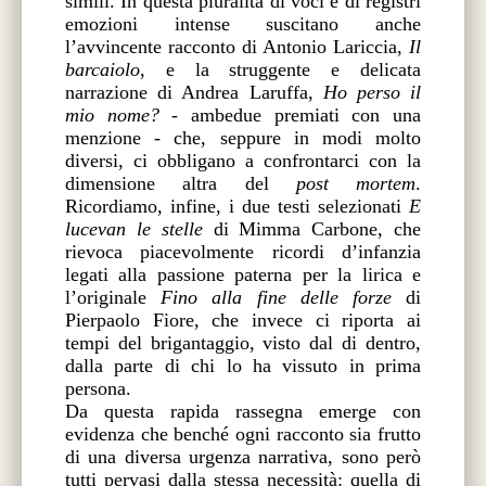
simili. In questa pluralità di voci e di registri
emozioni intense suscitano anche
l’avvincente racconto di Antonio Lariccia,
Il
barcaiolo
, e la struggente e delicata
narrazione di Andrea Laruffa,
Ho perso il
mio nome?
- ambedue premiati con una
menzione - che, seppure in modi molto
diversi, ci obbligano a confrontarci con la
dimensione altra del
post mortem
.
Ricordiamo, infine, i due testi selezionati
E
lucevan le stelle
di Mimma Carbone, che
rievoca piacevolmente ricordi d’infanzia
legati alla passione paterna per la lirica e
l’originale
Fino alla fine delle forze
di
Pierpaolo Fiore, che invece ci riporta ai
tempi del brigantaggio, visto dal di dentro,
dalla parte di chi lo ha vissuto in prima
persona.
Da questa rapida rassegna emerge con
evidenza che benché ogni racconto sia frutto
di una diversa urgenza narrativa, sono però
tutti pervasi dalla stessa necessità: quella di