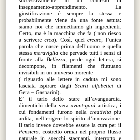
successivamente in un contesto di
insegnamento-apprendimento.
La
giustificazione è sempre la stessa e
probabilmente viene da una fonte astuta:
siamo noi che immettiamo gli ingredienti.
Certo, ma è la macchina che fa ( non riesco
a scrivere
crea
). Così, quel
creare
, l’unica
parola che nasce prima dell’uomo e quella
stessa
meraviglia
che pervade tutti i sensi di
fronte alla
Bellezza
, perde ogni lettera, si
decompone, in filamenti che fluttuano
invisibili in un universo morente
( riguardo alle lettere in caduta mi sono
lasciata ispirare dagli
Scarti
alfabetici
di
Gera – Gasparini).
E’ il tarlo dello stare all’avanguardia,
dimentichi della vera
avant-gard
artistica, i
cui fondamenti furono nella
creatività
più
ardita, nell’erigere lo spirito d’innovazione.
Il tarlo invece dovrebbe essere la cura per il
Pensiero
, costretto ormai nel proprio flusso
naturale in specchi stagnanti, interrotto e