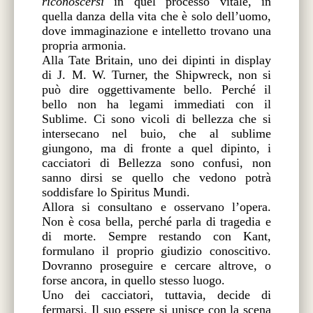
riconoscersi
in quel processo vitale, in
quella danza della vita che è solo dell’uomo,
dove immaginazione e intelletto trovano una
propria armonia.
Alla Tate Britain, uno dei dipinti in display
di J. M. W. Turner, the Shipwreck, non si
può dire oggettivamente bello. Perché il
bello non ha legami immediati con il
Sublime. Ci sono vicoli di bellezza che si
intersecano nel buio, che al sublime
giungono, ma di fronte a quel dipinto, i
cacciatori di Bellezza sono confusi, non
sanno dirsi se quello che vedono potrà
soddisfare lo Spiritus Mundi.
Allora si consultano e osservano l’opera.
Non è cosa bella, perché parla di tragedia e
di morte. Sempre restando con Kant,
formulano il proprio giudizio conoscitivo.
Dovranno proseguire e cercare altrove, o
forse ancora, in quello stesso luogo.
Uno dei cacciatori, tuttavia, decide di
fermarsi. Il suo essere si unisce con la scena