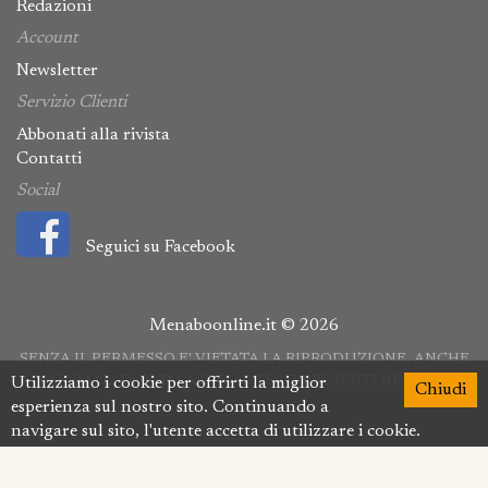
Redazioni
Account
Newsletter
Servizio Clienti
Abbonati alla rivista
Contatti
Social
Seguici su Facebook
Menaboonline.it © 2026
SENZA IL PERMESSO E' VIETATA LA RIPRODUZIONE, ANCHE
PARZIALE, Di FOTO, VIDEO E TESTI PRESENTI NEL SITO
Utilizziamo i cookie per offrirti la miglior
Chiudi
esperienza sul nostro sito. Continuando a
navigare sul sito, l'utente accetta di utilizzare i cookie.
Per ottenere maggiori informazioni
Clicca qui