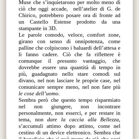
Muse che s’inquietarono per molto meno di
ciò che oggi accade,
nell’atelier di G. de
Chirico, potrebbero posare ora di fronte ad
un Castello Estense prodotto da una
stampante in 3D.
Le parole comodo, veloce, comfort zone,
girano con senso di onnipotenza, come
palline che colpiscono i baluardi dell’attesa e
li fanno cadere. Ciò che fa riflettere è
comunque il presunto vantaggio, che
dovrebbe essere una quantità di tempo in
più, guadagnato nello stare comodi sul
divano, nel non lasciare le proprie case, nel
comunicare sempre meno, nel non fare più
le cose dell’uomo
.
Sembra però che questo tempo risparmiato
nel non giungere, non incontrare
personalmente, non esserci, e per restare in
tema, non
dare la caccia alla Bellezza
,
s’accumuli attimo dopo attimo, come nel
cestino di un device elettronico. Sembra che
il beneficio che si può trarre da ciò che oggi