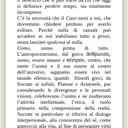
si definisce
perdere tempo
, sia totalmente
incompreso.
C’è la necessità che il
Caso
torni a noi, che
dovremmo chiedere perdono per averlo
esiliato. Perchè nulla di casuale può
accadere se noi stabiliamo tutto a priori,
senza lasciare qualcosa al nulla.
Uomo
, uomo prima di tutto.
L’antropocentrismo, dal greco
άνθρω
π
ος
,
uomo, essere umano e
κέντρον
, centro, che
mette l’uomo e il suo essere al centro
dell’universo, sappiamo essere
vivo
nel
mondo ellenico, quando
filosofi greci, da
Socrate ai sofisti, Platone e Aristotele, pur
considerando le divergenze e le personali
visioni, celebravano l’uomo e ne esaltavano
l’attività intellettuale, l’etica, il ruolo
primario nella comprensione della realtà.
Socrate in particolare si riferiva al dialogo
interpersonale, alla conoscenza del sé, come
approccio alla vita, al fine di perseguire virtù