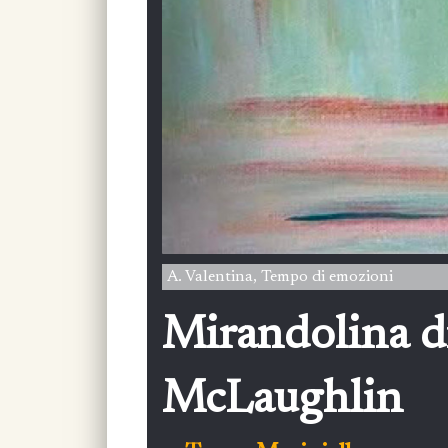
A. Valentina, Tempo di emozioni
Mirandolina di
McLaughlin