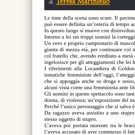
Teresa Mariniello
di
Le tinte della scena sono scure. Il pavime
può essere definita un’osteria di tempo a
In questo luogo si muove con disinvoltu
Intorno a lei sin troppi uomini la corteg
Un vero e proprio campionario di mascolin
giunta di mezza età, per continuare col 
col fratello che, avendo ereditato a metà 
ingelosisce per gli atteggiamenti che lei h
I riferimenti alla Locandiera di Goldon
tematiche femministe dell’oggi, l’attegg
che si appoggia anche su droga e sesso,
alcuni vista come una femminista ante litt
Gli uomini in questo spettacolo sono tanti
donna, di violenza; un’esposizione del ma
Perché l’unico personaggio che si salva è
Da ragazzo aveva assistito a uno stupro 
stesso oggetto di stupro.
L’aveva poi portata morente tra le bracc
l’aveva accusato di aver commesso il fatt