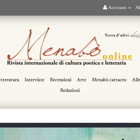
Account
A
tteratura
Interviste
Recensioni
Arte
Menabò cartaceo
All
Redazioni