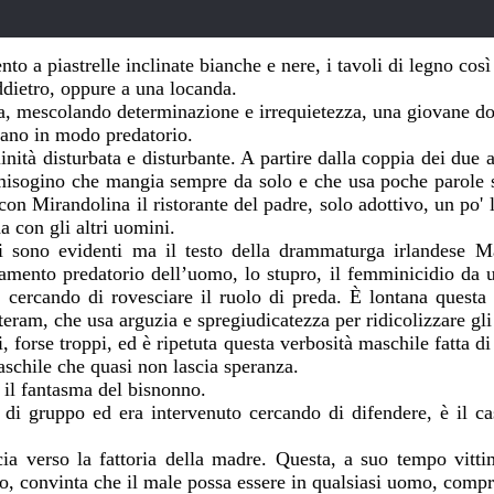
nto a piastrelle inclinate bianche e nere, i tavoli di legno c
ddietro, oppure a una locanda.
ra, mescolando determinazione e irrequietezza, una giovane 
giano in modo predatorio.
ità disturbata e disturbante. A partire dalla coppia dei due a
misogino che mangia sempre da solo e che usa poche parole sp
con Mirandolina il ristorante del padre, solo adottivo, un po' l
a con gli altri uomini.
i sono evidenti ma il testo della drammaturga irlandese Ma
iamento predatorio dell’uomo, lo stupro, il femminicidio da un
 cercando di rovesciare il ruolo di preda. È lontana questa
eram, che usa arguzia e spregiudicatezza per ridicolizzare gli
, forse troppi, ed è ripetuta questa verbosità maschile fatta d
schile che quasi non lascia speranza.
 il fantasma del bisnonno.
di gruppo ed era intervenuto cercando di difendere, è il cas
ia verso la fattoria della madre. Questa, a suo tempo vittim
o, convinta che il male possa essere in qualsiasi uomo, compr