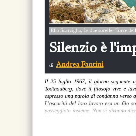
Elio Scarciglia, Le due sorelle- Torre del
Silenzio è l'im
Andrea Fantini
di
Il 25 luglio 1967, il giorno seguente 
Todtnauberg, dove il filosofo vive e la
espresso una parola di condanna verso qu
L’oscurità del loro lavoro era un filo so
passeggiata insieme. Non si diranno nie
Di tutto resterà il silenzio e l’attesa. N
una speranza di una parola a venire, una
Più tardi, il 19 Aprile del 1970, Celan s