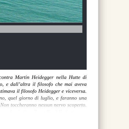
ncontra Martin Heidegger nella Hutte di
, e dall’altra il filosofo che mai aveva
timava il filosofo Heidegger e viceversa.
anno, quel giorno di luglio, e faranno una
. Non toccheranno nessun nervo scoperto.
guardo rivolto alla stella della fonte, con
 soltanto un’interpretazione di questi due