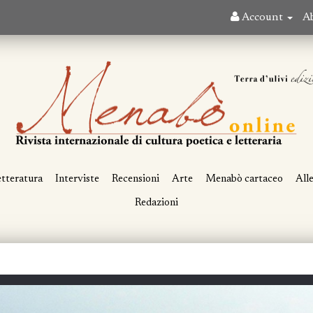
Account
A
tteratura
Interviste
Recensioni
Arte
Menabò cartaceo
All
Redazioni