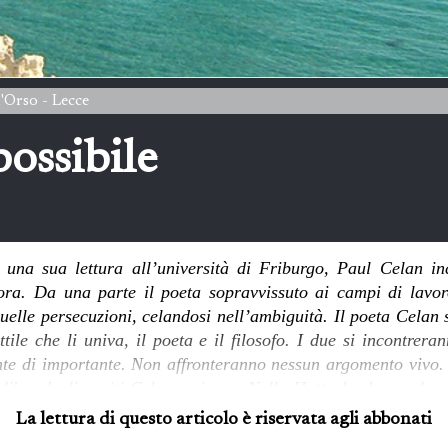
l'Orso - Lecce
possibile
a una sua lettura all’università di Friburgo, Paul Celan i
vora. Da una parte il poeta sopravvissuto ai campi di lavoro
elle persecuzioni, celandosi nell’ambiguità. Il poeta Celan s
ttile che li univa, il poeta e il filosofo. I due si incontrer
nte di importante. Non affronteranno nessun argomento vivo
el libro degli ospiti Celan scrisse: «Nella Huttenbuch, con lo s
 parola a venire nel cuore.»
La lettura di questo articolo è riservata agli abbonati
i toglierà la vita gettandosi nella Senna. Quella che segue è