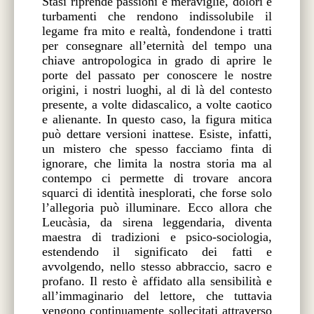
Stasi riprende passioni e meraviglie, dolori e
turbamenti che rendono indissolubile il
legame fra mito e realtà, fondendone i tratti
per consegnare all’eternità del tempo una
chiave antropologica in grado di aprire le
porte del passato per conoscere le nostre
origini, i nostri luoghi, al di là del contesto
presente, a volte didascalico, a volte caotico
e alienante. In questo caso, la figura mitica
può dettare versioni inattese. Esiste, infatti,
un mistero che spesso facciamo finta di
ignorare, che limita la nostra storia ma al
contempo ci permette di trovare ancora
squarci di identità inesplorati, che forse solo
l’allegoria può illuminare. Ecco allora che
Leucàsia, da sirena leggendaria, diventa
maestra di tradizioni e psico-sociologia,
estendendo il significato dei fatti e
avvolgendo, nello stesso abbraccio, sacro e
profano. Il resto è affidato alla sensibilità e
all’immaginario del lettore, che tuttavia
vengono continuamente sollecitati attraverso