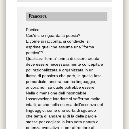
mondo, ancorché sia divisa in differenti
pronunce e vocaboli; e, infine, perché
naturale per noi, mentre l’altra ci è,
Francesca
piuttosto, artificiale»[2]. Dante afferma la
superiorità del volgare rispetto al latino (la
Poetico.
“grammatica”) proprio sulla base della sua
Cos'è che riguarda la poesia?
naturalità. Del suo essere lingua madre,
E come si racconta, si condivide, si
appresa dalla nutrice, che giunge al bambino
esprime quel che assume una "forma
come il latte della nutrice, in continuità con
poetica"?
quella che Lacan definisce “lalangue”: «la
Qualsiasi "forma" prima di essere creata
lalangue è quella lingua che precede
deve essere necessariamente concepita e
l’alfabeto e la grammatica, che sorge con
poi razionalizzata e organizzata in un
l’inizio della nostra vita ed è in grado di
flusso di pensiero che però, in quella fase
descrivere i sentimenti; in una parola, è la
primordiale, ancora non ha linguaggio,
lingua che si mescola al corpo: non nasce
ancora non sa quale potrebbe essere.
come qualcosa che esce dal corpo, ma che si
Nella dimensione dell'insondabile
unisce ad esso nell’espressione dell’essere
l'osservazione interiore si sofferma molto,
umano. È depositata nell’inconscio, e la sua
infatti, anche nella ricerca dell'essenza del
prima manifestazione è la lallazione, quando
linguaggio: come una sorta di sguardo
i bambini cominciano a balbettare suoni
che tenta di andare al di là delle parole
incomprensibili per manifestare i loro
stesse per cogliere la loro vera natura e
desideri attraverso la potenza del suono e del
potenza evocativa, e per affrontare al