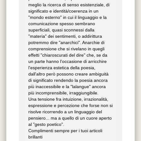
corpo»[3]. Questa “protolingua” continua a
meglio la ricerca di senso esistenziale, di
operare in maniera latente nel linguaggio
significato e identità/coerenza in un
strutturato e, in particolare, agisce nel
"mondo esterno" in cui il linguaggio e la
comunicazione spesso sembrano
poetico dove «viene in evidenza come un
superficiali, quasi sconnessi dalla
elemento […] che interrompe la fraseologia
"materia" dei sentimenti, o addirittura
standardizzata, spezza la sintassi, frantuma
potremmo dire "anarchici". Anarchie di
la semantica del discorso»[4]. Tutto questo
comprensione che si rivelano in quegli
ci interessa, al di là degli aspetti psicanalitici
effetti "chiaroscurati del dire" che, se da
e filologici, poiché intravediamo, nel gesto
un parte hanno l'occasione di arricchire
poetico, un inevitabile volgersi –
l'esperienza estetica della poesia,
nostalgicamente – a questa dimensione
dall'altro però possono creare ambiguità
primigenia del linguistico, un orientarsi
di significato rendendo la poesia ancora
verso la sostanza “corporea” della parola, a
più inaccessibile e la "lalangue" ancora
sua volta protesa verso la significatività
più incomprensibile, irraggiungibile.
originaria. Con le parole di Derrida:
Una tensione fra intuizione, irrazionalità,
«qualcuno ti scrive: scrive a te, di te, su di
espressione e percezione che forse non si
te. […] Mangia, bevi, inghiotti la mia
risolve ricorrendo a un linguaggio del
lettera, portala, trasportala in te, come legge
pensiero... ma a quello di un cuore aperto
di una scrittura che si è fatta tuo corpo: la
al "gesto poetico".
scrittura in sé» e ancora: «il nostro poema
Complimenti sempre per i tuoi articoli
non sta nei nomi e nemmeno nelle
brillanti