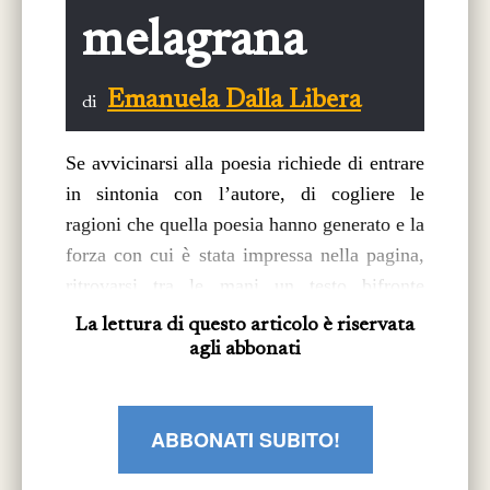
melagrana
Emanuela Dalla Libera
di
Se avvicinarsi alla poesia richiede di entrare
in sintonia con l’autore, di cogliere le
ragioni che quella poesia hanno generato e la
forza con cui è stata impressa nella pagina,
ritrovarsi tra le mani un testo bifronte
comporta un duplice impegno: rinvenire in
La lettura di questo articolo è riservata
ognuna delle raccolte lo spirito intrinseco, il
agli abbonati
senso e la forma del messaggio poetico,
senza indulgere a confronti, rintracciando
ABBONATI SUBITO!
invece le peculiarità di ognuna, di ognuna la
vis comunicativa. In
Poesie da una stanza,