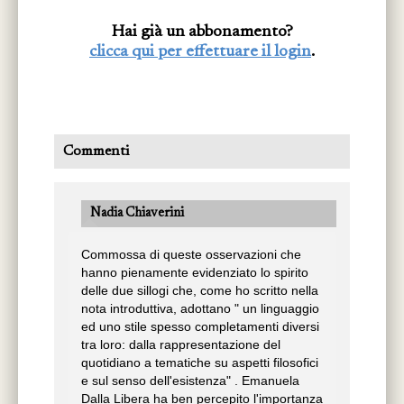
sezione di
Sull’orlo della gioia,
il
prorompere dell’urgenza espressiva si
Hai già un abbonamento?
clicca qui per effettuare il login
.
condensa in una calma inaspettata, quasi
stupita, a lenire il fragore silenzioso
impresso al vivere dalla emergenza
pandemica. Impossibile non sentire nel verso
Commenti
Tutto è calma, (domenica delle Palme 2020),
un’eco, rovesciata, dei versi di Sandro Penna
(Nel cuore è quasi un urlo/ di gioia e tutto è
Nadia Chiaverini
calmo)
. Lì il cuore è in tumulto, quieta la
Commossa di queste osservazioni che
realtà esterna, il mare. Qui il disordine è
hanno pienamente evidenziato lo spirito
fuori, in una realtà stravolta che induce per
delle due sillogi che, come ho scritto nella
nota introduttiva, adottano " un linguaggio
contrasto a una quiete dentro che fa
ed uno stile spesso completamenti diversi
assaporare cose considerate prima solo di
tra loro: dalla rappresentazione del
sfuggita
(i segni dell’oro della luce/ che
quotidiano a tematiche su aspetti filosofici
e sul senso dell'esistenza" . Emanuela
filtra tra le tende)
per
ripartire dalla totalità
Dalla Libera ha ben percepito l'importanza