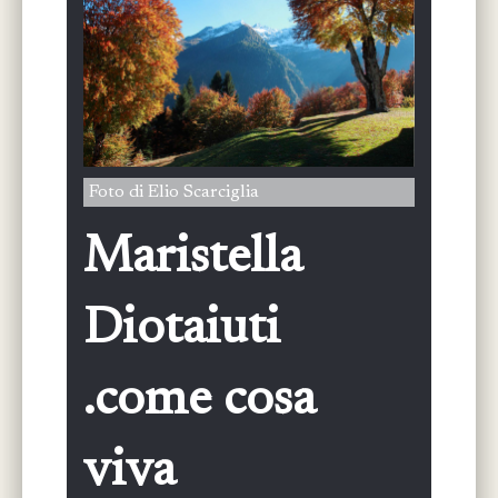
Foto di Elio Scarciglia
Maristella
Diotaiuti
.come cosa
viva