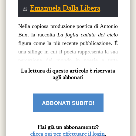
Emanuela Dalla Libera
di
Nella copiosa produzione poetica di Antonio
Bux, la raccolta
La foglia caduta del cielo
figura come la più recente pubblicazione. È
una silloge in cui il poeta rappresenta la sua
percezione del mondo in poesie a tutta
pagina, senza titolo, né altra indicazione che
La lettura di questo articolo è riservata
rimandi ad una specificità di contenuto,
agli abbonati
come se il parlare poetico si estendesse a
ogni cosa e la parola si dilatasse in ogni
ABBONATI SUBITO!
dove senza argini né confini, a riempire la
vita tutta e con essa ogni angolo di tempo. È
un poetare intenso e denso, fatto di un
linguaggio che si muove libero, ignorando, o
Hai già un abbonamento?
clicca qui per effettuare il login
.