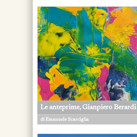
Le anteprime, Gianpiero Berardi 
di Emanuele Scarciglia