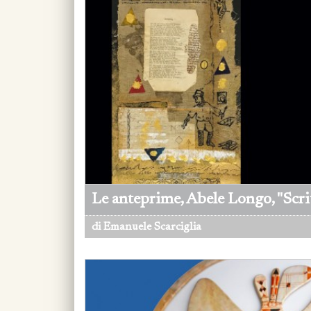
Le anteprime, Abele Longo, "Scrit
di Emanuele Scarciglia