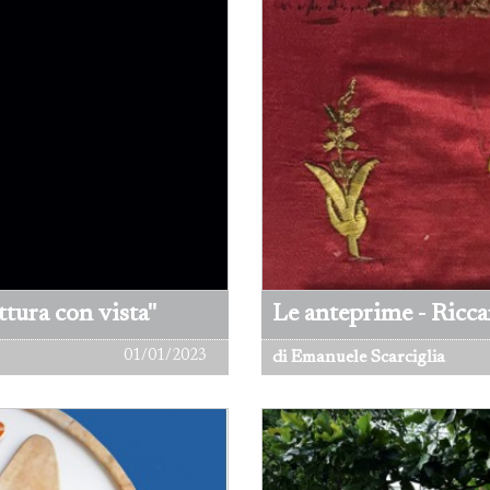
tura con vista"
Le anteprime - Ricc
01/01/2023
di Emanuele Scarciglia