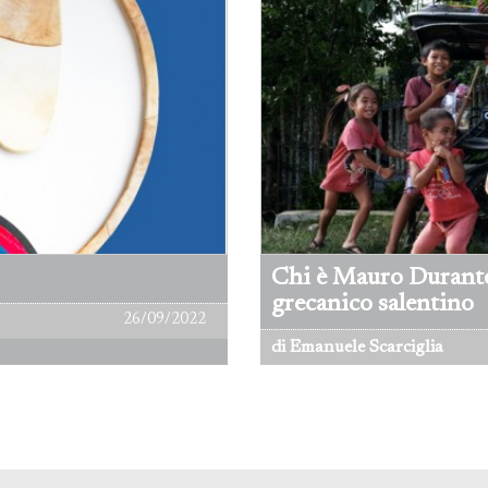
Chi è Mauro Durante
grecanico salentino
26/09/2022
di Emanuele Scarciglia