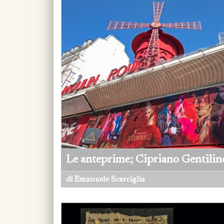
Le anteprime; Cipriano Gentilino
di Emanuele Scarciglia