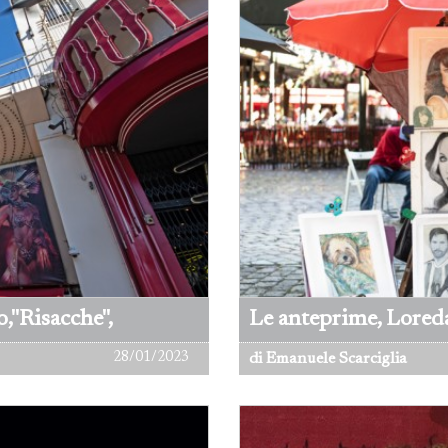
,"Risacche",
Le anteprime, Lore
28/01/2023
di Emanuele Scarciglia