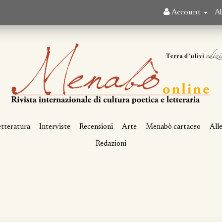
Account
A
tteratura
Interviste
Recensioni
Arte
Menabò cartaceo
All
Redazioni