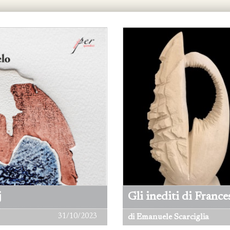
j
Gli inediti di France
31/10/2023
di Emanuele Scarciglia