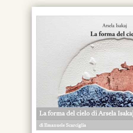
La forma del cielo di Arsela Isaka
di Emanuele Scarciglia