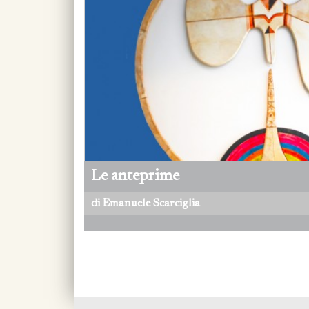
Le anteprime
di Emanuele Scarciglia